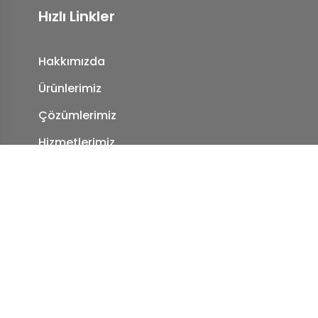
Hızlı Linkler
Hakkımızda
Ürünlerimiz
Çözümlerimiz
Hizmetlerimiz
Referanslarımız
Blog
İletişim
KVKK