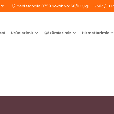
tr
Yeni Mahalle 8759 Sokak No: 60/1B Çiğli - İZMİR / TU
sal
Ürünlerimiz
Çözümlerimiz
Hizmetlerimiz