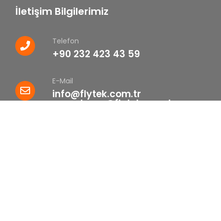
İletişim Bilgilerimiz
Telefon
+90 232 423 43 59
E-Mail
info@flytek.com.tr
pazarlama@flytek.com.tr
Adres
Yeni Mahalle 8759 Sokak No:
60/1B Çiğli - İZMİR