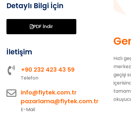
Detaylı Bilgi İçin
PDF İndir
Gen
İletişim
Hızlı ge
merkezle
+90 232 423 43 59
geçişi s
Telefon
içerisi
tamamla
info@flytek.com.tr
okuyucul
pazarlama@flytek.com.tr
E-Mail