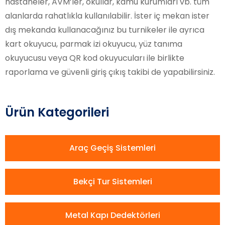
hastaneler, AVM’ler, okullar, kamu kurumları vb. tüm
alanlarda rahatlıkla kullanılabilir. İster iç mekan ister
dış mekanda kullanacağınız bu turnikeler ile ayrıca
kart okuyucu, parmak izi okuyucu, yüz tanıma
okuyucusu veya QR kod okuyucuları ile birlikte
raporlama ve güvenli giriş çıkış takibi de yapabilirsiniz.
Ürün Kategorileri
Araç Geçiş Sistemleri
Bekçi Tur Sistemleri
Metal Kapı Dedektörleri