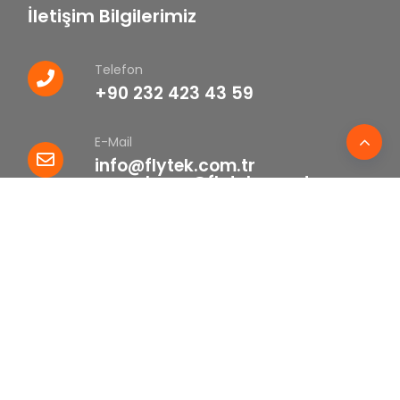
İletişim Bilgilerimiz
Telefon
+90 232 423 43 59
E-Mail
info@flytek.com.tr
pazarlama@flytek.com.tr
Adres
Yeni Mahalle 8759 Sokak No:
60/1B Çiğli - İZMİR