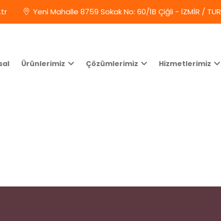
tr
Yeni Mahalle 8759 Sokak No: 60/1B Çiğli - İZMİR / TU
sal
Ürünlerimiz
Çözümlerimiz
Hizmetlerimiz