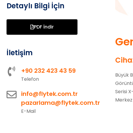
Detaylı Bilgi İçin
PDF İndir
Gen
İletişim
Cihaz
+90 232 423 43 59
Büyük 
Telefon
Görünt
Serisi X
info@flytek.com.tr
Merkez B
pazarlama@flytek.com.tr
E-Mail