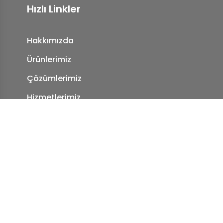
Hızlı Linkler
Hakkımızda
Ürünlerimiz
Çözümlerimiz
Hizmetlerimiz
Referanslarımız
Blog
İletişim
KVKK